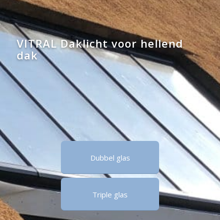
VITRAL Daklicht voor hellend
dak
Dubbel glas
Triple glas