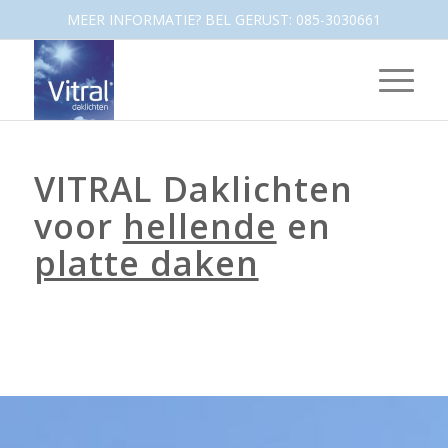
MEER INFORMATIE? BEL GERUST: 085-3030661
VITRAL Daklichten
voor
hellende
en
platte daken